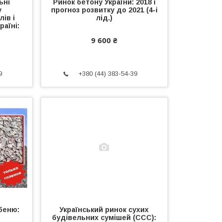
ьні
Ринок бетону України: 2018 і
у
прогноз розвитку до 2021 (4-і
ів і
лід.)
раїні:
9 600 ₴
9
+380 (44) 383-54-39
беню:
Український ринок сухих
будівельних сумішей (CCC):