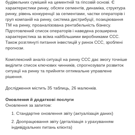
будівельних сумішей на цементній та гіпсовій основі. Є
характеристики ринку, обсяги сегментів, динаміка, структура
ринку, рівень конкуренції за сегментами, частки операторів і
груп компаній на ринку, система дистрибуції, позиціювання
ТМ на ринку, проаналізована рентабельність бізнесу.
Підготовлений список операторів і наведена розширена
характеристика за всіма найбільшими виробниками ССС.
Також розглянуті питання інвестицій у ринок ССС, зроблені
прогнози.
Комплексний аналіз ситуації на ринку ССС дає змогу точніше
виділити список ключових чинників, спрогнозувати розвиток
ситуації на ринку та прийняти оптимальне управлене
рішення.
Дослідження містить 35 таблиць, 26 малюнків.
Оновлення й додаткові послуги
Оновлення за запитом:
Стандартне оновлення звіту (актуалізація даних)
Доопрацювання звіту (деталізація з урахуванням
індивідуальних питань клієнта)