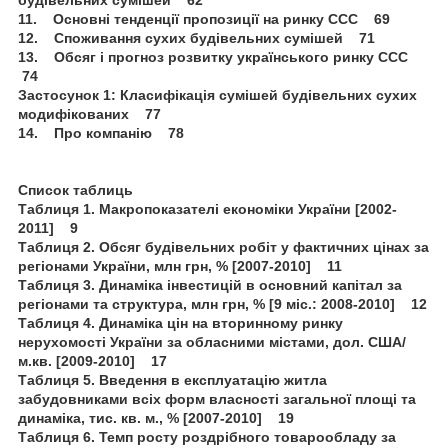
будівельних сумішей 62
11. Основні тенденції пропозиції на ринку ССС 69
12. Споживання сухих будівельних сумішей 71
13. Обсяг і прогноз розвитку українського ринку ССС
74
Застосунок 1: Класифікація сумішей будівельних сухих
модифікованих 77
14. Про компанію 78
Список таблиць
Таблиця 1. Макропоказателі економіки України [2002-
2011] 9
Таблиця 2. Обсяг будівельних робіт у фактичних цінах за
регіонами України, млн грн, % [2007-2010] 11
Таблиця 3. Динаміка інвестицій в основний капітал за
регіонами та структура, млн грн, % [9 міс.: 2008-2010] 12
Таблиця 4. Динаміка цін на вторинному ринку
нерухомості України за обласними містами, дол. США/
м.кв. [2009-2010] 17
Таблиця 5. Введення в експлуатацію житла
забудовниками всіх форм власності загальної площі та
динаміка, тис. кв. м., % [2007-2010] 19
Таблиця 6. Темп росту роздрібного товарообладу за