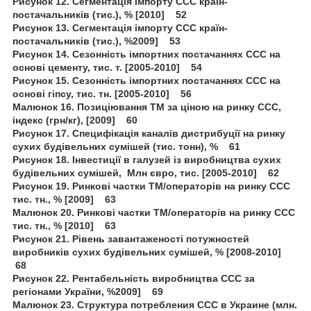
Рисунок 12. Сегментація імпорту ССС країн-
постачальників (тис.), % [2010] 52
Рисунок 13. Сегментація імпорту ССС країн-
постачальників (тис.), %2009] 53
Рисунок 14. Сезонність імпортних постачаннях ССС на
основі цементу, тис. т. [2005-2010] 54
Рисунок 15. Сезонність імпортних постачаннях ССС на
основі гіпсу, тис. тн. [2005-2010] 56
Малюнок 16. Позиціювання ТМ за ціною на ринку ССС,
індекс (грн/кг), [2009] 60
Рисунок 17. Специфікація каналів дистрибуції на ринку
сухих будівельних сумішей (тис. тонн), % 61
Рисунок 18. Інвестиції в галузей із виробництва сухих
будівельних сумішей, Млн євро, тис. [2005-2010] 62
Рисунок 19. Ринкові частки ТМ/операторів на ринку ССС
тис. тн., % [2009] 63
Малюнок 20. Ринкові частки ТМ/операторів на ринку ССС
тис. тн., % [2010] 63
Рисунок 21. Рівень завантаженості потужностей
виробників сухих будівельних сумішей, % [2008-2010]
68
Рисунок 22. Рентабельність виробництва ССС за
регіонами України, %2009] 69
Малюнок 23. Структура потребления ССС в Украине (млн.