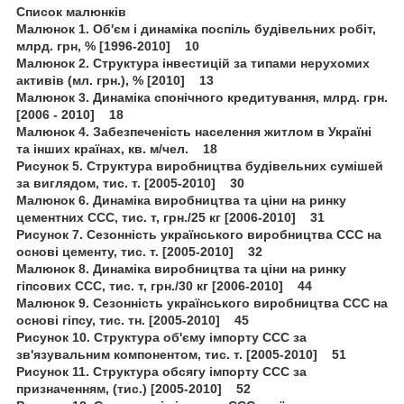
Список малюнків
Малюнок 1. Об'єм і динаміка поспіль будівельних робіт,
млрд. грн, % [1996-2010] 10
Малюнок 2. Структура інвестицій за типами нерухомих
активів (мл. грн.), % [2010] 13
Малюнок 3. Динаміка спонічного кредитування, млрд. грн.
[2006 - 2010] 18
Малюнок 4. Забезпеченість населення житлом в Україні
та інших країнах, кв. м/чел. 18
Рисунок 5. Структура виробництва будівельних сумішей
за виглядом, тис. т. [2005-2010] 30
Малюнок 6. Динаміка виробництва та ціни на ринку
цементних ССС, тис. т, грн./25 кг [2006-2010] 31
Рисунок 7. Сезонність українського виробництва ССС на
основі цементу, тис. т. [2005-2010] 32
Малюнок 8. Динаміка виробництва та ціни на ринку
гіпсових ССС, тис. т, грн./30 кг [2006-2010] 44
Малюнок 9. Сезонність українського виробництва ССС на
основі гіпсу, тис. тн. [2005-2010] 45
Рисунок 10. Структура об'єму імпорту CCC за
зв'язувальним компонентом, тис. т. [2005-2010] 51
Рисунок 11. Структура обсягу імпорту ССС за
призначенням, (тис.) [2005-2010] 52