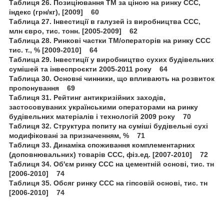
Таблиця 26. Позиціювання ТМ за ціною на ринку ССС,
індекс (грн/кг), [2009] 60
Таблица 27. Інвестиції в галузей із виробництва ССС,
млн євро, тис. тонн. [2005-2009] 62
Таблица 28. Ринкові частки ТМ/операторів на ринку ССС
тис. т., % [2009-2010] 64
Таблица 29. Інвестиції у виробництво сухих будівельних
сумішей та інвеспроєкти 2005-2011 року 64
Таблица 30. Основні чинники, що впливають на розвиток
пропонування 69
Таблиця 31. Рейтинг антикризійних заходів,
застосовуваних українськими операторами на ринку
будівельних матеріалів і технологій 2009 року 70
Таблиця 32. Структура попиту на суміші будівельні сухі
модифіковані за призначенням, % 71
Таблиця 33. Динаміка споживання комплементарних
(доповнювальних) товарів ССС, фіз.ед. [2007-2010] 72
Таблиця 34. Об'єм ринку ССС на цементній основі, тис. тн
[2006-2010] 74
Таблиця 35. Обсяг ринку ССС на гіпсовій основі, тис. тн
[2006-2010] 74