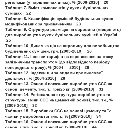
регіонами (у порівнянних цінах), % [2006-2010] 20
Таблиця 7. Вміст компонентів у сухих будівельних
сумішах 22
Таблиця 8. Класифікація сумішей будівельних сухих
модифікованих за призначенням 23
Таблиця 9. Структура розміщення сировини (місцевість)
для виробництва сухих будівельних сумішей в Україні
25
Таблиця 10. Динаміка цін на сировину для виробництва
будівельних сумішей, грн. [2005-2010] 26
Таблиця 11. Індекси тарифів на перевезення вантажу
залізничним транспортом (до відповідного періоду
попереднього року), % [2004 — 2010] 26
Таблиця 12. Індекси цін за видами промислової
діяльності, % [2004-2010] 26
Таблиця 13. Основні показники виробництва ССС на
основі цементу, тис. т., грн/25 кг. [2006-2010] 31
Таблиця 14. Регіональна структура виробництва та
структурні зміни ССС на цементній основі, тис. тн., %
[2009-2010] 32
Таблиця 15. Виробники ССС на основі цементу та їх
частки у виробництві тис. т., % [2009-2010] 34
Таблиця 16. Основні показники виробництва ССС на
основі гіпсу, тис. т., грн/30 кг. [2006-2010] 44