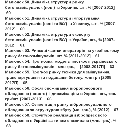
Малюнок 50. Динаміка структури ринку
бетонозмішувачок (нові) в Украине, шт., % [2007-2012]
60
Малюнок 51. Динаміка структури імпортування
бетонозмішувачів (нові та Б/У) в Украину, шт., % [2007-
2012] 60
Малюнок 52. Динаміка структури експорту
бетонозмішувачів (нові та Б/У) з України, шт., % [2007-
2012] 61
Малюнок 53. Ринкові частки операторів на українському
ринку бетонозмішувачів, шт. % [2011-2012] 61
Малюнок 54. Прогнозна модель місткості українського
ринку бетонозмішувачів, млн.грн., [2008-2017П] 63
Малюнок 55. Прогноз ринку техніки для змішування,
транспортування та подавання бетону, млн грн [2008-
2017П] 65
Малюнок 56. Обсяг споживання вібропресового
обладнання (нового) і динаміка ціни в Україні, шт., тис.
грн/шт. [2007-2013] 66
Малюнок 57. Сегментація ринку вібропресувального
обладнання за структурою збуту (мл. грн.), % [2012] 67
Малюнок 58. Структура реалізації вібропресового
обладнання в Україні за типом споживача (млн. грн.), %
68