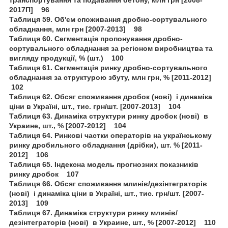
2017П] 96
Таблиця 59. Об'єм споживання дробно-сортувального
обладнання, млн грн [2007-2013] 98
Таблиця 60. Сегментація пропонування дробно-
сортувального обладнання за регіоном виробництва та
вигляду продукції, % (шт.) 100
Таблиця 61. Сегментація ринку дробно-сортувального
обладнання за структурою збуту, млн грн, % [2011-2012]
102
Таблиця 62. Обсяг споживання дробок (нові) і динаміка
ціни в Україні, шт., тис. грн/шт. [2007-2013] 104
Таблиця 63. Динаміка структури ринку дробок (нові) в
Украине, шт., % [2007-2012] 104
Таблиця 64. Ринкові частки операторів на українському
ринку дробильного обладнання (дрібки), шт. % [2011-
2012] 106
Таблиця 65. Індексна модель прогнозних показників
ринку дробок 107
Таблиця 66. Обсяг споживання млинів/дезінтеграторів
(нові) і динаміка ціни в Україні, шт., тис. грн/шт. [2007-
2013] 109
Таблиця 67. Динаміка структури ринку млинів/
дезінтеграторів (нові) в Украине, шт., % [2007-2012] 110