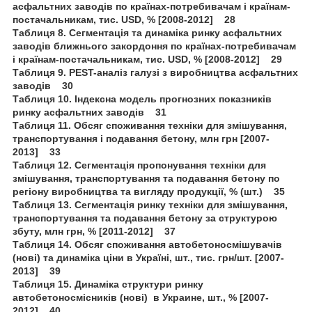
асфальтних заводів по країнах-потребивачам і країнам-
постачальникам, тис. USD, % [2008-2012] 28
Таблиця 8. Сегментація та динаміка ринку асфальтних
заводів ближнього закордоння по країнах-потребивачам
і країнам-постачальникам, тис. USD, % [2008-2012] 29
Таблиця 9. PEST-аналіз галузі з виробництва асфальтних
заводів 30
Таблиця 10. Індексна модель прогнозних показників
ринку асфальтних заводів 31
Таблиця 11. Обсяг споживання техніки для змішування,
транспортування і подавання бетону, млн грн [2007-
2013] 33
Таблиця 12. Сегментація пропонування техніки для
змішування, транспортування та подавання бетону по
регіону виробництва та вигляду продукції, % (шт.) 35
Таблиця 13. Сегментація ринку техніки для змішування,
транспортування та подавання бетону за структурою
збуту, млн грн, % [2011-2012] 37
Таблиця 14. Обсяг споживання автобетоносмішувачів
(нові) та динаміка ціни в Україні, шт., тис. грн/шт. [2007-
2013] 39
Таблиця 15. Динаміка структури ринку
автобетоносмісників (нові) в Украине, шт., % [2007-
2012] 40