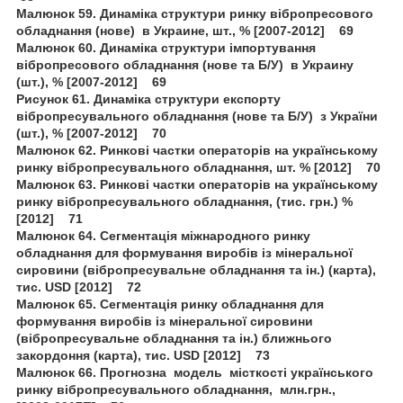
Малюнок 59. Динаміка структури ринку вібропресового
обладнання (нове) в Украине, шт., % [2007-2012] 69
Малюнок 60. Динаміка структури імпортування
вібропресового обладнання (нове та Б/У) в Украину
(шт.), % [2007-2012] 69
Рисунок 61. Динаміка структури експорту
вібропресувального обладнання (нове та Б/У) з України
(шт.), % [2007-2012] 70
Малюнок 62. Ринкові частки операторів на українському
ринку вібропресувального обладнання, шт. % [2012] 70
Малюнок 63. Ринкові частки операторів на українському
ринку вібропресувального обладнання, (тис. грн.) %
[2012] 71
Малюнок 64. Сегментація міжнародного ринку
обладнання для формування виробів із мінеральної
сировини (вібропресувальне обладнання та ін.) (карта),
тис. USD [2012] 72
Малюнок 65. Сегментація ринку обладнання для
формування виробів із мінеральної сировини
(вібропресувальне обладнання та ін.) ближнього
закордоння (карта), тис. USD [2012] 73
Малюнок 66. Прогнозна модель місткості українського
ринку вібропресувального обладнання, млн.грн.,