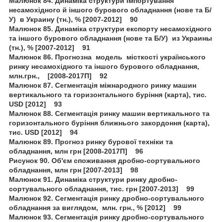
Малюнок 84. Динаміка структури імпортування
несамохідного й іншого бурового обладнання (нове та Б/
У) в Украину (тн.), % [2007-2012] 90
Малюнок 85. Динаміка структури експорту несамохідного
та іншого бурового обладнання (нове та Б/У) из Украины
(тн.), % [2007-2012] 91
Малюнок 86. Прогнозна модель місткості українського
ринку несамохідного та іншого бурового обладнання,
млн.грн., [2008-2017П] 92
Малюнок 87. Сегментація міжнародного ринку машин
вертикального та горизонтального буріння (карта), тис.
USD [2012] 93
Малюнок 88. Сегментація ринку машин вертикального та
горизонтального буріння ближнього закордоння (карта),
тис. USD [2012] 94
Малюнок 89. Прогноз ринку бурової техніки та
обладнання, млн грн [2008-2017П] 96
Рисунок 90. Об'єм споживання дробно-сортувального
обладнання, млн грн [2007-2013] 98
Малюнок 91. Динаміка структури ринку дробно-
сортувального обладнання, тис. грн [2007-2013] 99
Малюнок 92. Сегментація ринку дробно-сортувального
обладнання за виглядом, млн. грн., % [2012] 99
Малюнок 93. Сегментація ринку дробно-сортувального