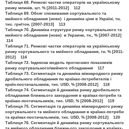
Таблиця 68. Ринкові частки операторів на українському
ринку млинів, шт. % [2011-2012] 112
Таблиця 69. Обсяг споживання сортувального та
мийного обладнання (нове) і динаміка ціни в Україні, тн,
тис. грн/тон. [2007-2013] 113
Таблиця 70. Динаміка структури ринку сортувального та
мийного обладнання (нове) в Украине, тн., % [2007-2012]
114
Таблиця 71. Ринкові частки операторів на українському
ринку сортувального та мийного обладнання, тн. % [2011-
2012] 116
Таблиця 72. Індексна модель прогнозних показників
ринку сортувального/мийного обладнання 117
Таблиця 73. Сегментація та динаміка міжнародного ринку
дробильного обладнання по країнах-потребителів і
країн-постачальників, тис. USD, % [2008-2012] 118
Таблиця 74. Сегментація й динаміка ринку дробильного
обладнання ближнього закордоння в країнах-потреби та
країнах-постачальників, тис. USD, % [2008-2012] 119
Таблиця 75. Сегментація та динаміка міжнародного ринку
сортувального та мийного обладнання в країнах-потреби
та країнах-постачальників, тис. USD, % [2008-2012] 120
Таблиця 76. Сегментація й динаміка ринку сортувального
та мийного обладнання ближнього закордоння в країнах-