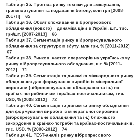
Таблиця 35. Прогноз ринку техніки для змішування,
транспортування та подавання бетону, млн грн [2008-
2017П] 65
Таблиця 36. Обсяг споживання вібропресового
обладнання (нового) і динаміка ціни в Україні, шт., тис.
грн/шт. [2007-2013] 66
Таблиця 37. Сегментація ринку вібропресувального
обладнання за структурою збуту, млн грн, % [2011-2012]
67
Таблиця 38. Ринкові частки операторів на українському
ринку вібропресувального обладнання, шт. % [2011-
2012] 71
Таблиця 39. Сегментація та динаміка міжнародного ринку
обладнання для формування виробів із мінеральної
сировини (вібропресувальне обладнання та ін.) по
країнах-потребивачам і країнах-постачальникам, тис.
USD, % [2008-2012] 72
Таблиця 40. Сегментація та динаміка ринку обладнання
для формування виробів із мінеральної сировини
(вібропресувальне обладнання та ін.) ближнього
закордоння в країнах-потреби та країнах-постачальників,
тис. USD, % [2008-2012] 74
Таблиця 41. PEST-аналіз ринку вібропресового