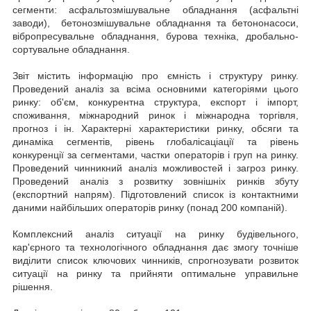
сегменти: асфальтозмішувальне обладнання (асфальтні
заводи), бетонозмішувальне обладнання та бетононасоси,
вібропресувальне обладнання, бурова техніка, дробально-
сортувальне обладнання.
Звіт містить інформацію про ємність і структуру ринку.
Проведений аналіз за всіма основними категоріями цього
ринку: об'єм, конкурентна структура, експорт і імпорт,
споживання, міжнародний ринок і міжнародна торгівля,
прогноз і ін. Характерні характеристики ринку, обсяги та
динаміка сегментів, рівень глобалісаціації та рівень
конкуренції за сегментами, частки операторів і груп на ринку.
Проведений чинникний аналіз можливостей і загроз ринку.
Проведений аналіз з розвитку зовнішніх ринків збуту
(експортний напрям). Підготовлений список із контактними
даними найбільших операторів ринку (понад 200 компаній).
Комплексний аналіз ситуації на ринку будівельного,
кар'єрного та технологічного обладнання дає змогу точніше
виділити список ключових чинників, спрогнозувати розвиток
ситуації на ринку та прийняти оптимальне управильне
рішення.