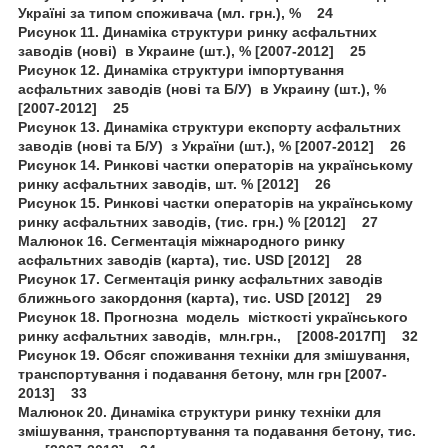
Україні за типом споживача (мл. грн.), % 24
Рисунок 11. Динаміка структури ринку асфальтних
заводів (нові) в Украине (шт.), % [2007-2012] 25
Рисунок 12. Динаміка структури імпортування
асфальтних заводів (нові та Б/У) в Украину (шт.), %
[2007-2012] 25
Рисунок 13. Динаміка структури експорту асфальтних
заводів (нові та Б/У) з України (шт.), % [2007-2012] 26
Рисунок 14. Ринкові частки операторів на українському
ринку асфальтних заводів, шт. % [2012] 26
Рисунок 15. Ринкові частки операторів на українському
ринку асфальтних заводів, (тис. грн.) % [2012] 27
Малюнок 16. Сегментація міжнародного ринку
асфальтних заводів (карта), тис. USD [2012] 28
Рисунок 17. Сегментація ринку асфальтних заводів
ближнього закордоння (карта), тис. USD [2012] 29
Рисунок 18. Прогнозна модель місткості українського
ринку асфальтних заводів, млн.грн., [2008-2017П] 32
Рисунок 19. Обсяг споживання техніки для змішування,
транспортування і подавання бетону, млн грн [2007-
2013] 33
Малюнок 20. Динаміка структури ринку техніки для
змішування, транспортування та подавання бетону, тис.