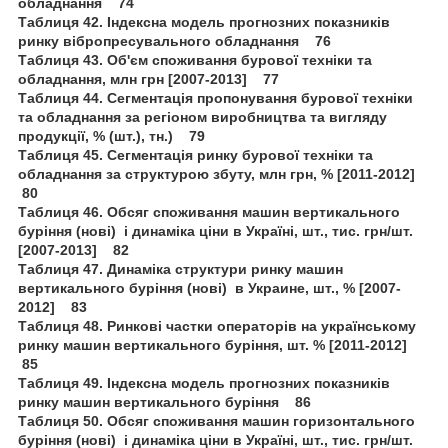
обладнання 74
Таблиця 42. Індексна модель прогнозних показників
ринку вібропресувального обладнання 76
Таблиця 43. Об'єм споживання бурової техніки та
обладнання, млн грн [2007-2013] 77
Таблиця 44. Сегментація пропонування бурової техніки
та обладнання за регіоном виробництва та вигляду
продукції, % (шт.), тн.) 79
Таблиця 45. Сегментація ринку бурової техніки та
обладнання за структурою збуту, млн грн, % [2011-2012]
80
Таблиця 46. Обсяг споживання машин вертикального
буріння (нові) і динаміка ціни в Україні, шт., тис. грн/шт.
[2007-2013] 82
Таблиця 47. Динаміка структури ринку машин
вертикального буріння (нові) в Украине, шт., % [2007-
2012] 83
Таблиця 48. Ринкові частки операторів на українському
ринку машин вертикального буріння, шт. % [2011-2012]
85
Таблиця 49. Індексна модель прогнозних показників
ринку машин вертикального буріння 86
Таблиця 50. Обсяг споживання машин горизонтального
буріння (нові) і динаміка ціни в Україні, шт., тис. грн/шт.