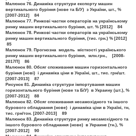
Малюнок 76. Динаміка структури експорту машин
вертикального буріння (нове та Б/У) з України, шт., %
[2007-2012] 84
Малюнок 77. Ринкові частки операторів на українському
ринку машин вертикального буріння, шт. % [2012] 84
Малюнок 78. Ринкові частки операторів на українському
ринку машин вертикального буріння, (тис. грн.) % [2012]
85
Малюнок 79. Прогнозна модель місткості українського
ринку машин вертикального буріння, млн.грн., [2008-
2017П] 86
Малюнок 80. Обсяг споживання машин горизонтального
буріння (нові) і динаміка ціни в Україні, шт., тис. грн/шт.
[2007-2013] 87
Рисунок 81. Динаміка структури імпортування машин
горизонтального буріння (нове та Б/У) в Украину (шт.), %
[2007-2012] 88
Малюнок 82. Обсяг споживання несамохідного та іншого
бурового обладнання (нове) і динаміка ціни в Україні, тн,
тис. грн/тон. [2007-2013] 89
Малюнок 83. Динаміка структури ринку несамохідного та
іншого бурового обладнання (нове) в Украине (тн.), %
[2007-2012] 90