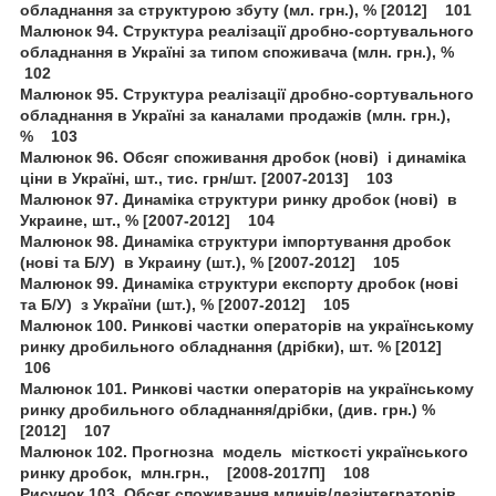
обладнання за структурою збуту (мл. грн.), % [2012] 101
Малюнок 94. Структура реалізації дробно-сортувального
обладнання в Україні за типом споживача (млн. грн.), %
102
Малюнок 95. Структура реалізації дробно-сортувального
обладнання в Україні за каналами продажів (млн. грн.),
% 103
Малюнок 96. Обсяг споживання дробок (нові) і динаміка
ціни в Україні, шт., тис. грн/шт. [2007-2013] 103
Малюнок 97. Динаміка структури ринку дробок (нові) в
Украине, шт., % [2007-2012] 104
Малюнок 98. Динаміка структури імпортування дробок
(нові та Б/У) в Украину (шт.), % [2007-2012] 105
Малюнок 99. Динаміка структури експорту дробок (нові
та Б/У) з України (шт.), % [2007-2012] 105
Малюнок 100. Ринкові частки операторів на українському
ринку дробильного обладнання (дрібки), шт. % [2012]
106
Малюнок 101. Ринкові частки операторів на українському
ринку дробильного обладнання/дрібки, (див. грн.) %
[2012] 107
Малюнок 102. Прогнозна модель місткості українського
ринку дробок, млн.грн., [2008-2017П] 108
Рисунок 103. Обсяг споживання млинів/дезінтеграторів