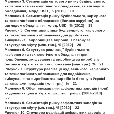
Малюнок 3. Сегментація світового ринку будівельного,
кар'єрного та технологічного обладнання, за виглядом
обладнання, млрд. USD., % [2012] 19
Малюнок 4. Сегментація ринку будівельного, кар'єрного
та технологічного обладнання (ближнє зарубіжя), за
виглядом обладнання, млрд. USD., % [2012] 19
Рисунок 5. Сегментація ринку будівельного, кар'єрного
та технологічного обладнання для дроблення,
змішування і виробництва виробів із бетону за
структурою збуту (млн. грн.), % [2012] 20
Малюнок 6. Структура реалізації будівельного,
кар'єрного та технологічного обладнання для
подрібнення, змішування та виробництва виробів із
бетону в Україні за типом споживача (млн. грн.), % 21
Рисунок 7. Структура реалізації будівельного, кар'єрного
та технологічного обладнання для подрібнення,
змішування та виробництва виробів із бетону в Україні
за каналами продажів (млн. грн.), % 21
Малюнок 8. Обсяг споживання асфальтних заводів (нові)
та динаміка ціни в Україні, шт., тис. грн/шт. [2007-2013]
22
Малюнок 9. Сегментація ринку асфальтних заводів за
структурою збуту (мл. грн.), % [2012] 23
Рисунок 10. Структура реалізації асфальтних заводів в