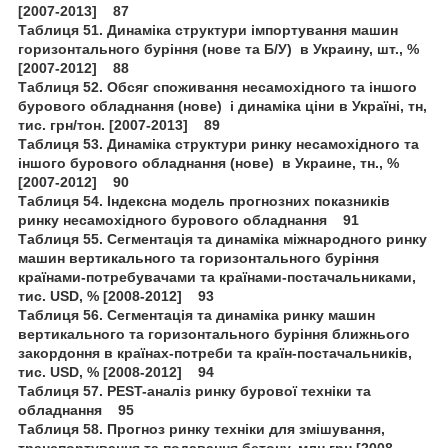
[2007-2013] 87
Таблиця 51. Динаміка структури імпортування машин
горизонтального буріння (нове та Б/У) в Украину, шт., %
[2007-2012] 88
Таблиця 52. Обсяг споживання несамохідного та іншого
бурового обладнання (нове) і динаміка ціни в Україні, тн,
тис. грн/тон. [2007-2013] 89
Таблиця 53. Динаміка структури ринку несамохідного та
іншого бурового обладнання (нове) в Украине, тн., %
[2007-2012] 90
Таблиця 54. Індексна модель прогнозних показників
ринку несамохідного бурового обладнання 91
Таблиця 55. Сегментація та динаміка міжнародного ринку
машин вертикального та горизонтального буріння
країнами-потребувачами та країнами-постачальниками,
тис. USD, % [2008-2012] 93
Таблиця 56. Сегментація та динаміка ринку машин
вертикального та горизонтального буріння ближнього
закордоння в країнах-потреби та країн-постачальників,
тис. USD, % [2008-2012] 94
Таблиця 57. PEST-аналіз ринку бурової техніки та
обладнання 95
Таблиця 58. Прогноз ринку техніки для змішування,
транспортування та подавання бетону, млн грн [2008-