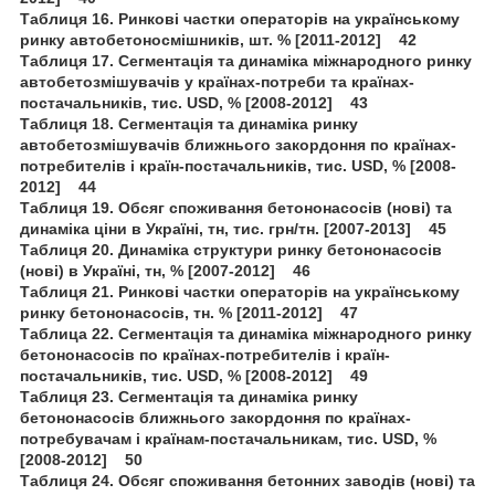
Таблиця 16. Ринкові частки операторів на українському
ринку автобетоносмішників, шт. % [2011-2012] 42
Таблиця 17. Сегментація та динаміка міжнародного ринку
автобетозмішувачів у країнах-потреби та країнах-
постачальників, тис. USD, % [2008-2012] 43
Таблиця 18. Сегментація та динаміка ринку
автобетозмішувачів ближнього закордоння по країнах-
потребителів і країн-постачальників, тис. USD, % [2008-
2012] 44
Таблиця 19. Обсяг споживання бетононасосів (нові) та
динаміка ціни в Україні, тн, тис. грн/тн. [2007-2013] 45
Таблиця 20. Динаміка структури ринку бетононасосів
(нові) в Україні, тн, % [2007-2012] 46
Таблиця 21. Ринкові частки операторів на українському
ринку бетононасосів, тн. % [2011-2012] 47
Таблица 22. Сегментація та динаміка міжнародного ринку
бетононасосів по країнах-потребителів і країн-
постачальників, тис. USD, % [2008-2012] 49
Таблиця 23. Сегментація та динаміка ринку
бетононасосів ближнього закордоння по країнах-
потребувачам і країнам-постачальникам, тис. USD, %
[2008-2012] 50
Таблиця 24. Обсяг споживання бетонних заводів (нові) та