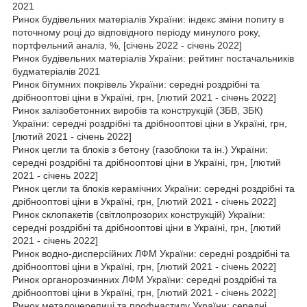
2021
Ринок будівельних матеріалів України: індекс зміни попиту в
поточному році до відповідного періоду минулого року,
портфельний аналіз, %, [січень 2022 - січень 2022]
Ринок будівельних матеріалів України: рейтинг постачальників
будматеріалів 2021
Ринок бітумних покрівель України: середні роздрібні та
дрібнооптові ціни в Україні, грн, [лютий 2021 - січень 2022]
Ринок залізобетонних виробів та конструкцій (ЗБВ, ЗБК)
України: середні роздрібні та дрібнооптові ціни в Україні, грн,
[лютий 2021 - січень 2022]
Ринок цегли та блоків з бетону (газоблоки та ін.) України:
середні роздрібні та дрібнооптові ціни в Україні, грн, [лютий
2021 - січень 2022]
Ринок цегли та блоків керамічних України: середні роздрібні та
дрібнооптові ціни в Україні, грн, [лютий 2021 - січень 2022]
Ринок склопакетів (світлопрозорих конструкцій) України:
середні роздрібні та дрібнооптові ціни в Україні, грн, [лютий
2021 - січень 2022]
Ринок водно-дисперсійних ЛФМ України: середні роздрібні та
дрібнооптові ціни в Україні, грн, [лютий 2021 - січень 2022]
Ринок органорозчинних ЛФМ України: середні роздрібні та
дрібнооптові ціни в Україні, грн, [лютий 2021 - січень 2022]
Ринок металочерепиці та профнастилу України: середні