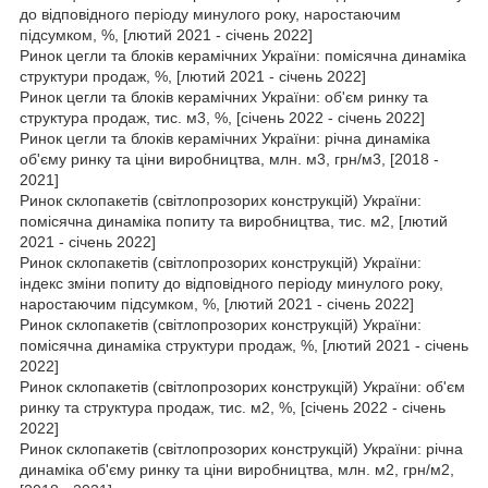
до відповідного періоду минулого року, наростаючим
підсумком, %, [лютий 2021 - січень 2022]
Ринок цегли та блоків керамічних України: помісячна динаміка
структури продаж, %, [лютий 2021 - січень 2022]
Ринок цегли та блоків керамічних України: об'єм ринку та
структура продаж, тис. м3, %, [січень 2022 - січень 2022]
Ринок цегли та блоків керамічних України: річна динаміка
об'єму ринку та ціни виробництва, млн. м3, грн/м3, [2018 -
2021]
Ринок склопакетів (світлопрозорих конструкцій) України:
помісячна динаміка попиту та виробництва, тис. м2, [лютий
2021 - січень 2022]
Ринок склопакетів (світлопрозорих конструкцій) України:
індекс зміни попиту до відповідного періоду минулого року,
наростаючим підсумком, %, [лютий 2021 - січень 2022]
Ринок склопакетів (світлопрозорих конструкцій) України:
помісячна динаміка структури продаж, %, [лютий 2021 - січень
2022]
Ринок склопакетів (світлопрозорих конструкцій) України: об'єм
ринку та структура продаж, тис. м2, %, [січень 2022 - січень
2022]
Ринок склопакетів (світлопрозорих конструкцій) України: річна
динаміка об'єму ринку та ціни виробництва, млн. м2, грн/м2,