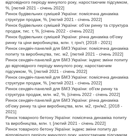
відповідного періоду минулого року, наростаючим підсумком,
%, [лютий 2021 - січень 2022]
Ринок будівельних сумішей України: помісячна динаміка
структури продаж, %, [лютий 2021 - січень 2022]
Ринок будівельних сумішей України: об'єм ринку та структура
продаж, тис. т, %, [січень 2022 - січень 2022]
Ринок будівельних сумішей України: річна динаміка об'єму
ринку та ціни виробництва, млн. т, грн/т, [2018 - 2021]
Ринок сендвіч-панелей для БМЗ України: помісячна динаміка
попиту та виробництва, тис. м2, [лютий 2021 - січень 2022]
Ринок сендвіч-панелей для БМЗ України: індекс зміни попиту
до відповідного періоду минулого року, наростаючим
підсумком, %, [лютий 2021 - січень 2022]
Ринок сендвіч-панелей для БМЗ України: помісячна динаміка
структури продаж, %, [лютий 2021 - січень 2022]
Ринок сендвіч-панелей для БМЗ України: об'єм ринку та
структура продаж, млн. м2, %, [січень 2022 - січень 2022]
Ринок сендвіч-панелей для БМЗ України: річна динаміка
об'єму ринку та ціни виробництва, млн. м2, грн/м2, [2018 -
2021]
Ринок товарного бетону України: помісячна динаміка попиту
та виробництва, млн. т, [лютий 2021 - січень 2022]
Ринок товарного бетону України: індекс зміни попиту до
відповідного періоду минулого року, наростаючим підсумком,