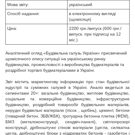
Мова звіту:
український
Спосіб надання:
в електронному вигляді
(щомісяця)
Ціна:
2200 грн./випуск (600 грн./
випуск. при підписці на 12
міс.)
Аналітичний огляд «Будівельна галузь України» присвячений
щомісячного опису ситуації на українському ринку
будівництва, промисловості з виробництва будматеріалів та
роздрібної торгівлі будматеріалами в Україні.
Звіт містить маркетингову інформацію про стан будівельної
індустрії та суміжних галузей в Україні. Аналіз ведеться за
сегментами 20+: загальне будівництво, житлове будівництво,
соціальне та комерційне будівництво, інфраструктурне
будівництво, роздрібний товарообіг будівельних матеріалів,
нерудні будівельні матеріали (пісок , щебінь), цемент, бетони
(товарний бетон, ЗБВ/ЖБК), тротуарна бетонна плитка (ФЕМ),
БМЗ (металоконструкції, сендвіч-панелі), світлопрозорі
конструкції, дрібноштучні стінові матеріали (цегла, силікатна
цегла, дрібноштучні блоки з ніздрюватих бетонів - газобетон і