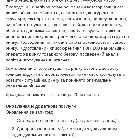
Звіт містить інформацію про ємність і структуру ринку.
Проведений аналіз за всіма основними категоріями цього
ринку: обсяг, виробництво, сегментація, конкурентна
структура, експорт та імпорт, споживання, ценцеутворення,
виробничі потужності, прогноз і ін. Характеристики ринку,
обсяги та динаміка сегментів, рівень глазурості та рівень
регіональної конкуренції, ринкові частки операторів і груп на
ринку. Проведений чинникний аналіз можливостей і загроз
ринку. Підготовлений список-рейтинг ТОП 100 найбільших
операторів ринку товарного бетону, проведений аналіз
політики просування в інтернет.
Комплексний аналіз ситуації на ринку бетону дає змогу
точніше виділити список ключових чинників, спрогнозувати
розвиток ситуації на ринку та прийняти оптимальне
управлене рішення.
Дослідження містить 16 таблиць, 25 малюнків.
Оновлення й додаткові послуги
Оновлення за запитом:
Стандартне оновлення звіту (актуалізація даних)
Доопрацювання звіту (деталізація з урахуванням
індивідуальних питань клієнта)